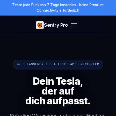
Teste jede Funktion 7 Tage kostenlos · Keine Premium
Connectivity erforderlich
Sentry Pro
ZUGELASSENER TESLA-FLEET-API-ENTWICKLER
Dein Tesla,
der auf
dich aufpasst.
Sofortige Warnungen, sobald der Wächter-