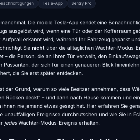
enachrichtigungen
Tesla-App
Sentry Pro
 manchmal. Die mobile Tesla-App sendet eine Benachricht
gs ausgelöst wird, wenn eine Tür oder der Kofferraum geö
r Aufprall erkannt wird, während Ihr Fahrzeug geparkt und 
chrichtigt Sie
nicht
über die alltäglichen Wächter-Modus-Ere
net – die Person, die an Ihrer Tür verweilt, den Einkaufswa
en Passanten, der sich für einen genaueren Blick hineinlehn
rt, die Sie erst später entdecken.
ist der Grund, warum so viele Besitzer annehmen, dass W
en Rücken deckt“ – und dann nach Hause kommen und ein
ihnen nie jemand etwas gesagt hat. Hier erfahren Sie gen
e unauffälligen Ereignisse durchrutschen und wie Sie in Ech
ür
jedes
Wächter-Modus-Ereignis erhalten.