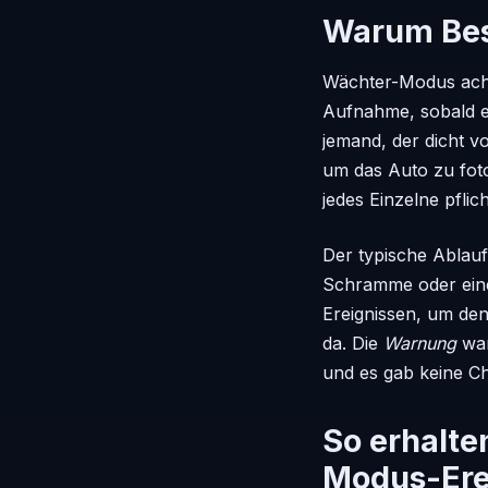
Warum Besi
Wächter-Modus acht
Aufnahme, sobald er
jemand, der dicht vo
um das Auto zu fot
jedes Einzelne pfli
Der typische Ablauf
Schramme oder eine
Ereignissen, um den
da. Die
Warnung
war
und es gab keine C
So erhalte
Modus-Ere