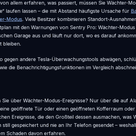
e von allem erfahren, was passiert, müssen Sie Wächter-M
lle“ laufen lassen – die mit Abstand häufigste Ursache für
Ba
ter-Modus
. Viele Besitzer kombinieren Standort-Ausnahme
plan mit den Warnungen von Sentry Pro: Wächter-Modus b
schen Garage aus und läuft nur dort, wo es darauf ankomm
t bleiben.
o gegen andere Tesla-Überwachungstools abwägen, schlü
wie die Benachrichtigungsfunktionen im Vergleich abschne
a Sie über Wächter-Modus-Ereignisse? Nur über die auf Al
eine geöffnete Tür oder einen geöffneten Kofferraum oder
glichen Ereignisse, die den Großteil dessen ausmachen, wa
still gespeichert und nie an Ihr Telefon gesendet – weshalb
nem Schaden davon erfahren.