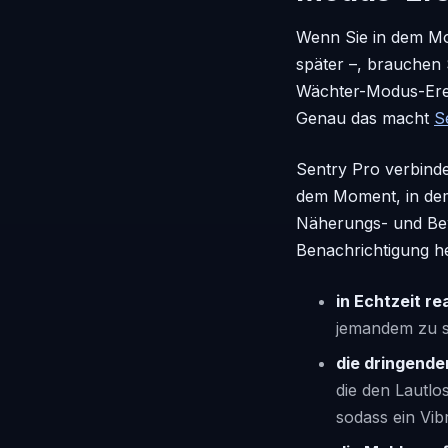
Wenn Sie in dem Mom
später –, brauchen 
Wächter-Modus-Ereig
Genau das macht
S
Sentry Pro verbinde
dem Moment, in dem 
Näherungs- und Bew
Benachrichtigung h
in Echtzeit re
jemandem zu si
die dringende
die den Lautl
sodass ein Vi