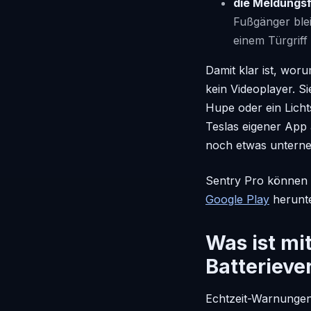
die Meldungsfl
Fußgänger ble
einem Türgriff 
Damit klar ist, wor
kein Videoplayer. Si
Hupe oder ein Licht
Teslas eigener App 
noch etwas untern
Sentry Pro können 
Google Play
herunte
Was ist m
Batterieve
Echtzeit-Warnungen