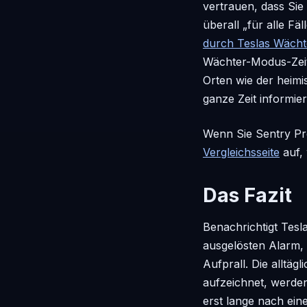
vertrauen, dass Si
überall „für alle Fä
durch Teslas Wäch
Wächter-Modus-Zeit
Orten wie der heimi
ganze Zeit informier
Wenn Sie Sentry Pr
Vergleichsseite
auf, 
Das Fazit
Benachrichtigt Tesl
ausgelösten Alarm, 
Aufprall. Die alltä
aufzeichnet, werden 
erst lange nach ei