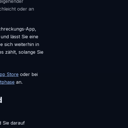
rbeigehender
hleicht oder an
bschreckungs-App,
 und lässt Sie eine
 sich weiterhin in
s zählt, solange Sie
pp Store
oder bei
stphase
an.
d
 Sie darauf