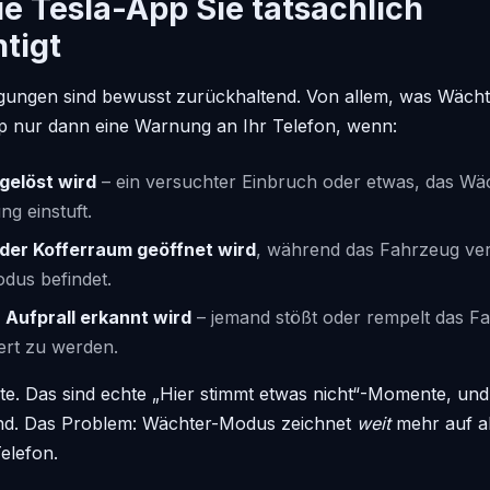
e Tesla-App Sie tatsächlich
tigt
igungen sind bewusst zurückhaltend. Von allem, was Wächt
pp nur dann eine Warnung an Ihr Telefon, wenn:
gelöst wird
– ein versuchter Einbruch oder etwas, das Wä
g einstuft.
 der Kofferraum geöffnet wird
, während das Fahrzeug verr
dus befindet.
r Aufprall erkannt wird
– jemand stößt oder rempelt das F
iert zu werden.
iste. Das sind echte „Hier stimmt etwas nicht“-Momente, und
end. Das Problem: Wächter-Modus zeichnet
weit
mehr auf al
elefon.