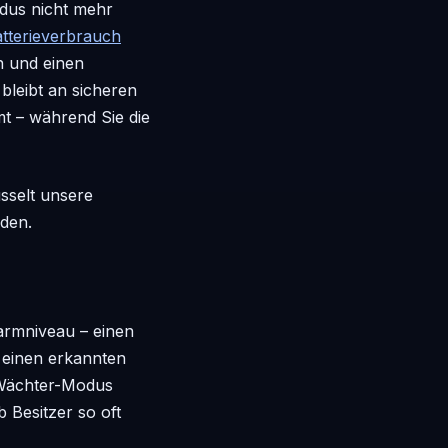
odus nicht mehr
tterieverbrauch
n und einen
leibt an sicheren
t – während Sie die
sselt unsere
iden.
armniveau – einen
 einen erkannten
s Wächter-Modus
 Besitzer so oft