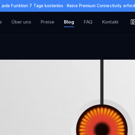
 jede Funktion 7 Tage kostenlos · Keine Premium Connectivity erford
e
Über uns
Preise
Blog
FAQ
Kontakt
