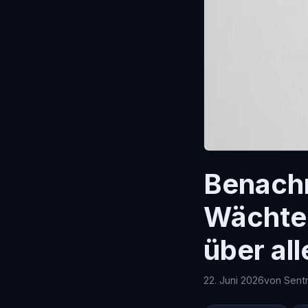
Benachr
Wächte
über all
22. Juni 2026
von Sent