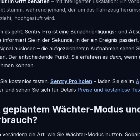
ut im Griff behalten
– mit intelligenter Eskalation: Ein vo
ibt stumm, während jemand, der um das Fahrzeug herumsc
zieht, hochgestuft wird.
um es geht: Sentry Pro ist eine Benachrichtigungs- und A
e informiert Sie in der Sekunde, in der ein Ereignis passiert,
signal auslösen – die aufgezeichneten Aufnahmen sehen Sie
an. Der entscheidende Punkt: Sie erfahren es
dann
, wenn e
ehmen können.
Sie kostenlos testen.
Sentry Pro holen
– laden Sie sie im
A
r und sehen Sie sich für Details
Preise und kostenlose Te
it geplantem Wächter-Modus un
rbrauch?
 verändern die Art, wie Sie Wächter-Modus nutzen. Sobald