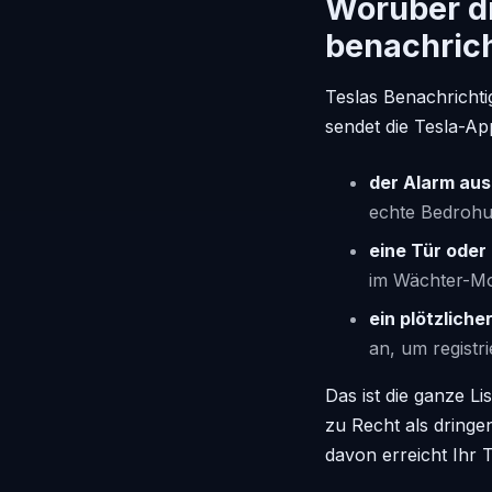
Worüber di
benachrich
Teslas Benachricht
sendet die Tesla-A
der Alarm aus
echte Bedrohun
eine Tür oder
im Wächter-Mo
ein plötzliche
an, um registr
Das ist die ganze L
zu Recht als dring
davon erreicht Ihr T