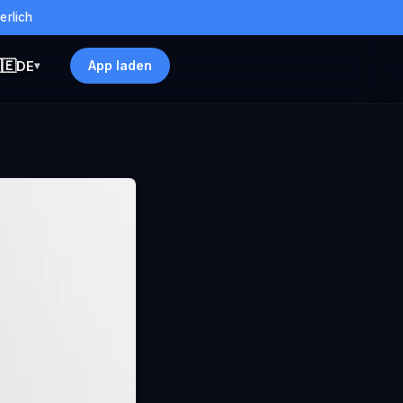
erlich
🇪
App laden
DE
▾