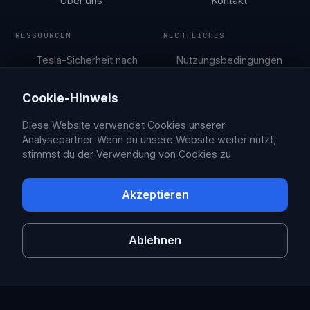
Über uns
Kontakt
RESSOURCEN
RECHTLICHES
Tesla-Sicherheit nach
Nutzungsbedingungen
Stadt
Datenschutzerklärung
Parkleitfäden
Cookie-Hinweis
Blog
Diese Website verwendet Cookies unserer
Analysepartner. Wenn du unsere Website weiter nutzt,
stimmst du der Verwendung von Cookies zu.
© 2026 Sentry Brain S.M.P.C.
X
Facebook
Akzeptieren
Sentry Pro ist eine unabhängige App, die nicht mit Tesla, Inc.
verbunden oder von Tesla unterstützt wird. Tesla ist eine Marke von
Tesla, Inc.
Ablehnen