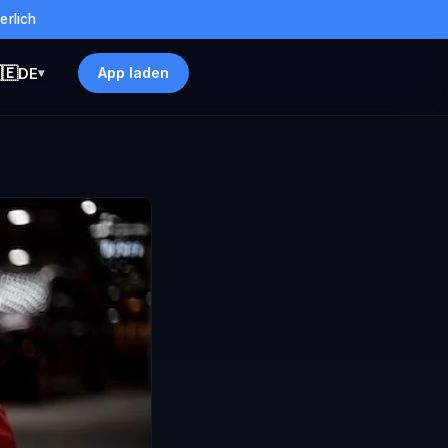
erlich
🇪
App laden
DE
▾