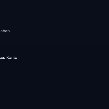
n
 haben
eses Konto