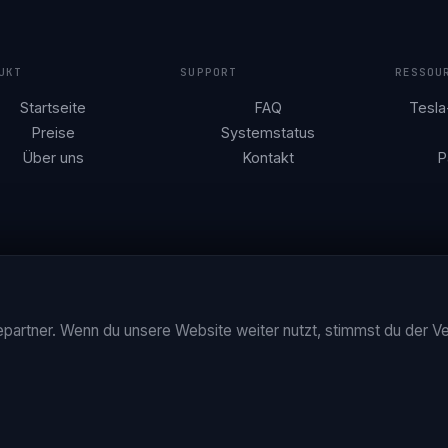
UKT
SUPPORT
RESSOU
Startseite
FAQ
Tesla
Preise
Systemstatus
Über uns
Kontakt
P
partner. Wenn du unsere Website weiter nutzt, stimmst du der 
Inc. verbunden oder von Tesla unterstützt wird. Tesla ist eine Marke von Tesla