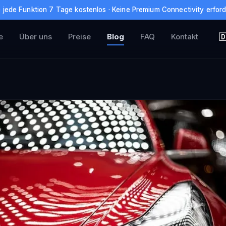
 jede Funktion 7 Tage kostenlos · Keine Premium Connectivity erford
e
Über uns
Preise
Blog
FAQ
Kontakt
