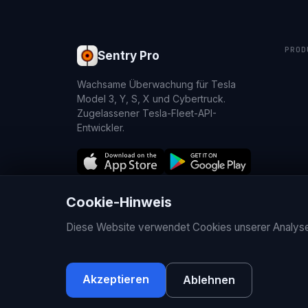
PROD
Sentry Pro
Wachsame Überwachung für Tesla
Model 3, Y, S, X und Cybertruck.
Zugelassener Tesla-Fleet-API-
Entwickler.
Cookie-Hinweis
© 2026 Sentry Brain S.M.P.C.
Diese Website verwendet Cookies unserer Analyse
Sentry Pro ist eine unabhängige App, die nicht mit Tesla, 
Akzeptieren
Ablehnen