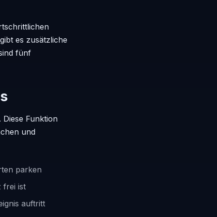
schrittlichen
gibt es zusätzliche
sind fünf
us
. Diese Funktion
achen und
rten parken
rei ist
gnis auftritt