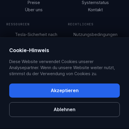
Preise
Systemstatus
Über uns
Kontakt
RESSOURCEN
RECHTLICHES
Tesla-Sicherheit nach
Nutzungsbedingungen
Stadt
Datenschutzerklärung
Parkleitfäden
Cookie-Hinweis
Blog
Diese Website verwendet Cookies unserer
Analysepartner. Wenn du unsere Website weiter nutzt,
stimmst du der Verwendung von Cookies zu.
© 2026 Sentry Brain S.M.P.C.
X
Facebook
Akzeptieren
Sentry Pro ist eine unabhängige App, die nicht mit Tesla, Inc.
verbunden oder von Tesla unterstützt wird. Tesla ist eine Marke von
Tesla, Inc.
Ablehnen