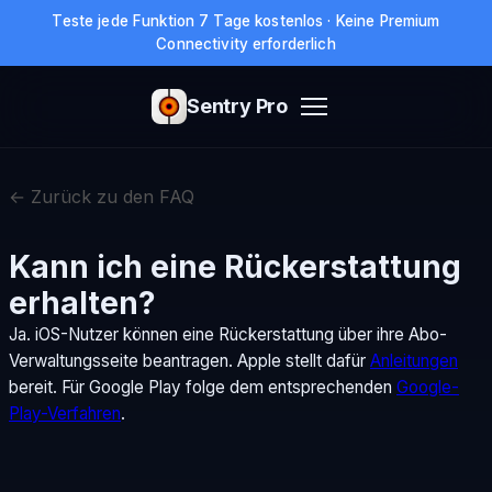
Teste jede Funktion 7 Tage kostenlos · Keine Premium
Connectivity erforderlich
Sentry Pro
← Zurück zu den FAQ
Kann ich eine Rückerstattung
erhalten?
Ja. iOS-Nutzer können eine Rückerstattung über ihre Abo-
Verwaltungsseite beantragen. Apple stellt dafür
Anleitungen
bereit. Für Google Play folge dem entsprechenden
Google-
Play-Verfahren
.