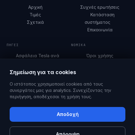
Αρχική
Συχνές ερωτήσεις
Τιμές
Κατάσταση
Σχετικά
συστήματος
Επικοινωνία
ΠΗΓΈΣ
ΝΟΜΙΚΆ
Ασφάλεια Tesla ανά
Όροι χρήσης
πόλη
Πολιτική απορρήτου
Οδηγοί στάθμευσης
Σημείωση για τα cookies
Blog
Ο ιστότοπος χρησιμοποιεί cookies από τους
συνεργάτες μας για analytics. Συνεχίζοντας την
περιήγηση, αποδέχεσαι τη χρήση τους.
© 2026 Sentry Brain S.M.P.C.
X
Facebook
Αποδοχή
Το Sentry Pro είναι μια ανεξάρτητη εφαρμογή, χωρίς σύνδεση ή
υποστήριξη από την Tesla, Inc. Η Tesla είναι εμπορικό σήμα της Tesla,
Inc.
Απόρριψη