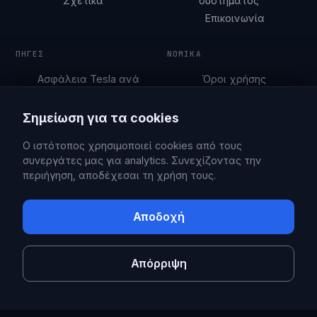
Σχετικά
συστήματος
Επικοινωνία
ΠΗΓΈΣ
ΝΟΜΙΚΆ
Ασφάλεια Tesla ανά
Όροι χρήσης
πόλη
Πολιτική απορρήτου
Οδηγοί στάθμευσης
Σημείωση για τα cookies
Blog
Ο ιστότοπος χρησιμοποιεί cookies από τους
συνεργάτες μας για analytics. Συνεχίζοντας την
περιήγηση, αποδέχεσαι τη χρήση τους.
© 2026 Sentry Brain S.M.P.C.
X
Facebook
Αποδοχή
Το Sentry Pro είναι μια ανεξάρτητη εφαρμογή, χωρίς σύνδεση ή
υποστήριξη από την Tesla, Inc. Η Tesla είναι εμπορικό σήμα της Tesla,
Inc.
Απόρριψη