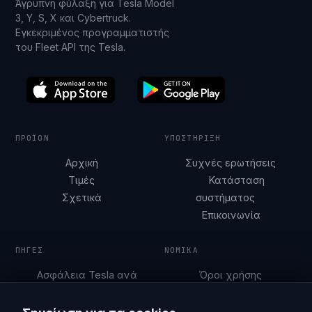
Άγρυπνη φύλαξη για Tesla Model
3, Y, S, X και Cybertruck.
Εγκεκριμένος προγραμματιστής
του Fleet API της Tesla.
ΠΡΟΪΌΝ
ΥΠΟΣΤΉΡΙΞΗ
Αρχική
Συχνές ερωτήσεις
Τιμές
Κατάσταση
Σχετικά
συστήματος
Επικοινωνία
ΠΗΓΈΣ
ΝΟΜΙΚΆ
Ασφάλεια Tesla ανά
Όροι χρήσης
πόλη
Πολιτική απορρήτου
Οδηγοί στάθμευσης