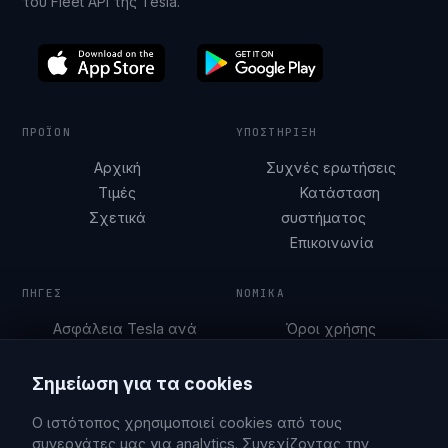
του Fleet API της Tesla.
ΠΡΟΪΌΝ
ΥΠΟΣΤΉΡΙΞΗ
Αρχική
Συχνές ερωτήσεις
Τιμές
Κατάσταση
Σχετικά
συστήματος
Επικοινωνία
ΠΗΓΈΣ
ΝΟΜΙΚΆ
Ασφάλεια Tesla ανά
Όροι χρήσης
πόλη
Πολιτική απορρήτου
Οδηγοί στάθμευσης
Σημείωση για τα cookies
Blog
Ο ιστότοπος χρησιμοποιεί cookies από τους
συνεργάτες μας για analytics. Συνεχίζοντας την