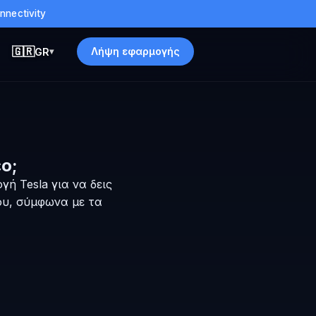
nnectivity
🇬🇷
Λήψη εφαρμογής
GR
▾
ο;
γή Tesla για να δεις
ου, σύμφωνα με τα