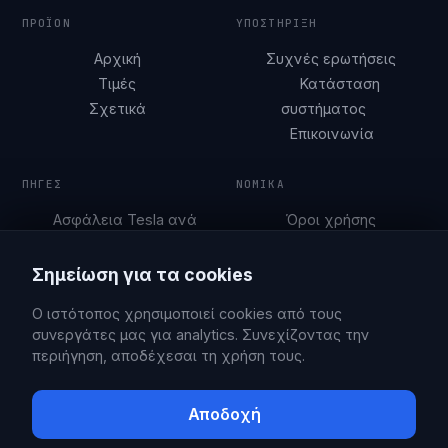
ΠΡΟΪΌΝ
ΥΠΟΣΤΉΡΙΞΗ
Αρχική
Συχνές ερωτήσεις
Τιμές
Κατάσταση
Σχετικά
συστήματος
Επικοινωνία
ΠΗΓΈΣ
ΝΟΜΙΚΆ
Ασφάλεια Tesla ανά
Όροι χρήσης
πόλη
Πολιτική απορρήτου
Οδηγοί στάθμευσης
Σημείωση για τα cookies
Blog
Ο ιστότοπος χρησιμοποιεί cookies από τους
συνεργάτες μας για analytics. Συνεχίζοντας την
περιήγηση, αποδέχεσαι τη χρήση τους.
© 2026 Sentry Brain S.M.P.C.
X
Facebook
Αποδοχή
Το Sentry Pro είναι μια ανεξάρτητη εφαρμογή, χωρίς σύνδεση ή
υποστήριξη από την Tesla, Inc. Η Tesla είναι εμπορικό σήμα της Tesla,