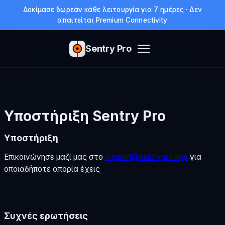
Δοκίμασε δωρεάν κάθε λειτουργία για 7 ημέρες · Δεν
απαιτείται Premium Connectivity
Sentry Pro
Υποστήριξη Sentry Pro
Υποστήριξη
Επικοινώνησε μαζί μας στο
support@sentrypro.app
για
οποιαδήποτε απορία έχεις
Συχνές ερωτήσεις