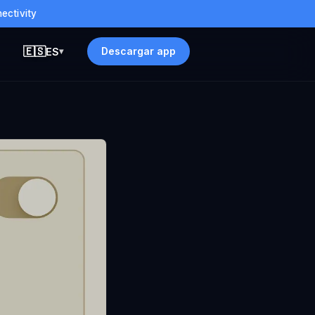
ectivity
🇪🇸
Descargar app
ES
▾