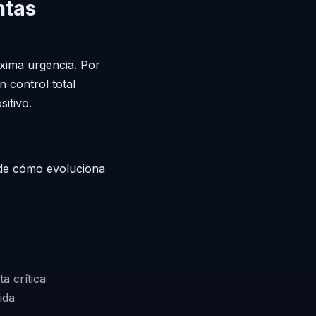
ntas
xima urgencia. Por
 control total
itivo.
n de cómo evoluciona
 crítica
ida