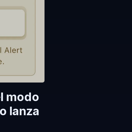
el modo
ro lanza