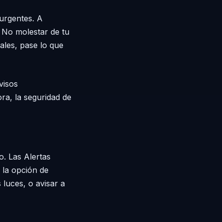
 urgentes. A
y No molestar de tu
uales, pase lo que
visos
ra, la seguridad de
. Las Alertas
e la opción de
 luces, o avisar a