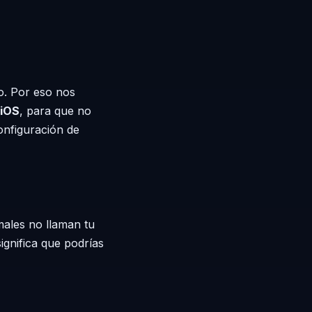
do. Por eso nos
 iOS
, para que no
onfiguración de
males no llaman tu
ignifica que podrías