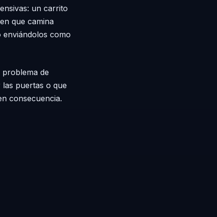
nsivas: un carrito
uien que camina
nto enviándolos como
n problema de
r las puertas o que
en consecuencia.