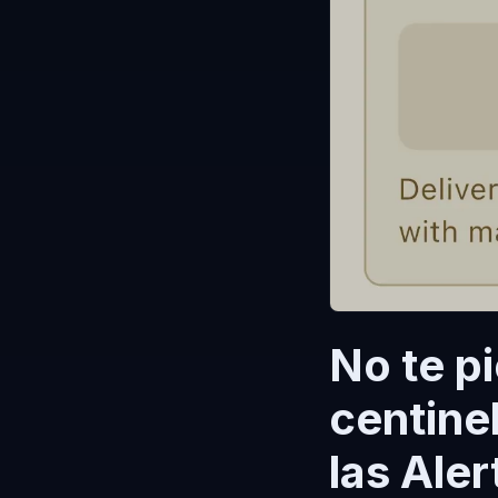
No te p
centinel
las Aler