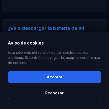
¿Va a descargar la batería de mi
Cybertruck?
Aviso de cookies
Sentry Pro utiliza el sistema de modo centinela
existente en Tesla y añade un consumo de batería
Este sitio web utiliza cookies de nuestros socios
insignificante para las notificaciones. La gran batería
analíticos. Si continúas navegando, aceptas nuestro uso
del Cybertruck lo asume sin problemas.
de cookies.
Aceptar
¿Puedo reducir las falsas alertas
Rechazar
provocadas por admiradores?
Sí, Sentry Pro incluye opciones de filtrado inteligente