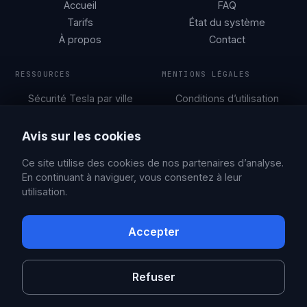
Accueil
FAQ
Tarifs
État du système
À propos
Contact
RESSOURCES
MENTIONS LÉGALES
Sécurité Tesla par ville
Conditions d’utilisation
Guides de
Politique de
stationnement
confidentialité
Avis sur les cookies
Blog
Ce site utilise des cookies de nos partenaires d’analyse.
En continuant à naviguer, vous consentez à leur
utilisation.
© 2026 Sentry Brain S.M.P.C.
X
Facebook
Accepter
Sentry Pro est une application indépendante, non affiliée à Tesla,
Inc. ni approuvée par celle-ci. Tesla est une marque déposée de
Tesla, Inc.
Refuser